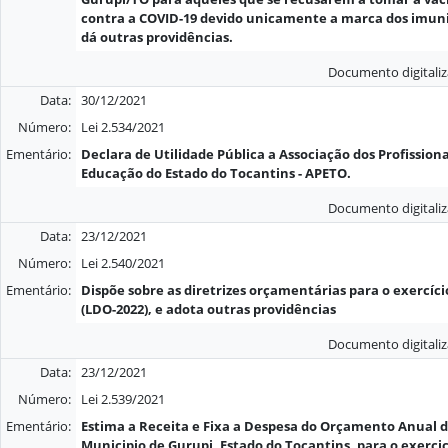
contra a COVID-19 devido unicamente a marca dos imun
dá outras providências.
Documento digitali
Data:
30/12/2021
Número:
Lei 2.534/2021
Ementário:
Declara de Utilidade Pública a Associação dos Profissiona
Educação do Estado do Tocantins - APETO.
Documento digitali
Data:
23/12/2021
Número:
Lei 2.540/2021
Ementário:
Dispõe sobre as diretrizes orçamentárias para o exercíci
(LDO-2022), e adota outras providências
Documento digitali
Data:
23/12/2021
Número:
Lei 2.539/2021
Ementário:
Estima a Receita e Fixa a Despesa do Orçamento Anual 
Municipio de Gurupi, Estado do Tocantins, para o exercic