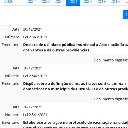
2026
...
2024
2023
2022
2021
2020
2019
2018
..
1
Data:
30/12/2021
Número:
Lei 2.543/2021
Ementário:
Declara de utilidade pública municipal a Associação Braz
dos Santos e dá outras providências.
Documento digitali
Data:
30/12/2021
Número:
Lei 2.542/2021
Ementário:
Dispõe sobre a definição de maus tratos contra animais
domésticos no município de Gurupi-TO e dá outras provi
Documento digitali
Data:
30/12/2021
Número:
Lei 2.541/2021
Ementário:
Estabelece alteração no protocolo de vacinação na cida
Gurupi/TO para aqueles que se recusarem a tomar a vac