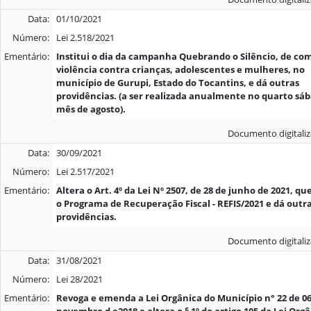
Data:
01/10/2021
Número:
Lei 2.518/2021
Ementário:
Institui o dia da campanha Quebrando o Silêncio, de co
violência contra crianças, adolescentes e mulheres, no
município de Gurupi, Estado do Tocantins, e dá outras
providências. (a ser realizada anualmente no quarto sá
mês de agosto).
Documento digitali
Data:
30/09/2021
Número:
Lei 2.517/2021
Ementário:
Altera o Art. 4º da Lei Nº 2507, de 28 de junho de 2021, que
o Programa de Recuperação Fiscal - REFIS/2021 e dá outr
providências.
Documento digitali
Data:
31/08/2021
Número:
Lei 28/2021
Ementário:
Revoga e emenda a Lei Orgânica do Município n° 22 de 06
novembro d e2018 e altera o § 1º do artigo 105 da Lei Org