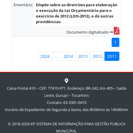
Ementário:
Dispõe sobre as diretrizes para elaboração
e execução da Lei Orçamentária para o
exercício de 2012 (LDO-2012), e dá outras
providências
Documento digitalizado
1
2026
...
2014
2013
2012
2011
Caixa Postal 410 – CEP: 77410-971, Endereço: BR-242, Km 405 – Saída
Leste, Gurupi – Tocantins
Contato: 63-3301-0410
Horário de Expediente: de Segunda a Sexta, das 8h00min às 14h00min
© 2018-2026 KP SISTEMA DE INFORMAÇÃO PARA GESTÃO PUBLICA
MUNICIPAL