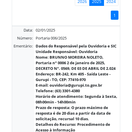
2026
2025
2024
1
Data:
02/01/2025
Número:
Portaria 006/2025
Ementário:
Dados do Responsável pela Ouvidoria e SIC
Unidade Responsável: Ouvidoria
Nome: BRUNNO MOREIRA NOLETO,
Portaria n° 0006 2 de janeiro de 2025,
DECRETO N°. 0569, DE 03 DE ABRIL DE 2.024
Endereço: BR-242, Km 405 - Saída Leste -
Gurupi - TO, CEP: 77410-970
E-mail: ouvidoria@gurupi.to.gov.br
Telefone: (63) 3301-4380
Horário de atendimento: Segunda à Sexta,
08h00min - 14h00min
Prazo de resposta: O prazo máximo de
resposta é de 20 dias a partir da data de
solicitação, recursal 10 dias.
Detalhes do Recurso: Procedimento de
Acesso à Informação